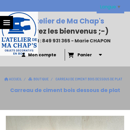
Panneau de gestion des cookies
Langue
▼
L'Atelier de Ma Chap's
:
Soyez les bienvenus
;-)
N°SIREN : 849 931 365 - Marie CHAPON
Mon compte
Panier
ACCUEIL
BOUTIQUE
CARREAU DE CIMENT BOIS DESSOUS DE PLAT
Carreau de ciment bois dessous de plat