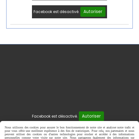
Autoriser
Facebook est désactivé.
Autoriser
Facebook est désactivé.
Mentions Légales
Gestion cookies
Mon Compte
Nous utilisons des cookies pour assurer le bon fonctionnement de notre site et analyser notre trafic et
pour vous offrir une meilleure expérience à des fins de statistiques. Pour cela, nos partenaires et nous
peuvent utiliser des cookies ou d'autres technologies pour stocker et accéder à des informations
personnelles comme votre visite sur notre site. Nous partageons également des informations sur