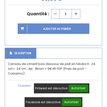
Quantité :
AJOUTER AU PANIER
DESCRIPTION
Carreau de ciment bois dessous de plat en hévéa H : 24
cm l : 24 cm ; ép.: 18mm + 6€45 FDP (Frais de port -
Colissimo)
Tweeter
Autoriser
Pinterest est désactivé.
Autoriser
Facebook est désactivé.