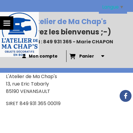
Panneau de gestion des cookies
Langue
▼
L'Atelier de Ma Chap's
:
Soyez les bienvenus
;-)
N°SIREN : 849 931 365 - Marie CHAPON
Mon compte
Panier
L'Atelier de Ma Chap's
13, rue Eric Tabarly
85190 VENANSAULT
SIRET 849 931 365 00019