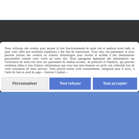
Nous utilisons des cookies pour assurer le bon fonctionnement de notre site et analyser notre trafic et
pour vous offrir une meilleure expérience à des fins de statistiques. Pour cela, nos partenaires et nous
peuvent utiliser des cookies ou d'autres technologies pour stocker et accéder à des informations
personnelles comme votre visite sur notre site. Nous partageons également des informations sur
l'utilisation de notre site avec nos partenaires de médias sociaux, de publicité et d'analyse, qui peuvent
combiner celles-ci avec d'autres informations que vous leur avez fournies ou qu'ils ont collectées lors de
votre utilisation de leurs services. Vous pouvez retirer votre consentement, enregistré pour 6 mois, à
l'aide du lien en pied de page « Gestion Cookies ».
Personnaliser
Tout refuser
Tout accepter
Autoriser
Facebook est désactivé.
Mentions Légales
Gestion cookies
Mon Compte