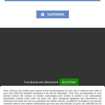
DIAPORAMA
Autoriser
Facebook est désactivé.
Mentions Légales
Gestion cookies
Mon Compte
Nous utilisons des cookies pour assurer le bon fonctionnement de notre site et analyser notre trafic et
pour vous offrir une meilleure expérience à des fins de statistiques. Pour cela, nos partenaires et nous
peuvent utiliser des cookies ou d'autres technologies pour stocker et accéder à des informations
personnelles comme votre visite sur notre site. Nous partageons également des informations sur
l'utilisation de notre site avec nos partenaires de médias sociaux, de publicité et d'analyse, qui peuvent
combiner celles-ci avec d'autres informations que vous leur avez fournies ou qu'ils ont collectées lors de