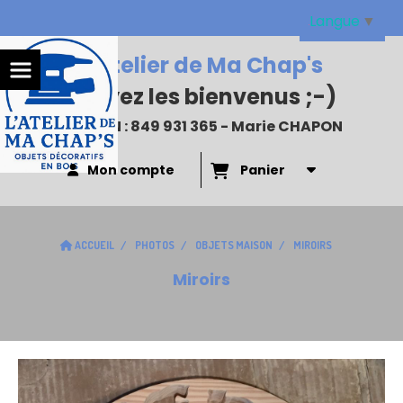
Panneau de gestion des cookies
Langue
▼
L'Atelier de Ma Chap's
:
Soyez les bienvenus
;-)
N°SIREN : 849 931 365 - Marie CHAPON
Mon compte
Panier
ACCUEIL
PHOTOS
OBJETS MAISON
MIROIRS
Miroirs