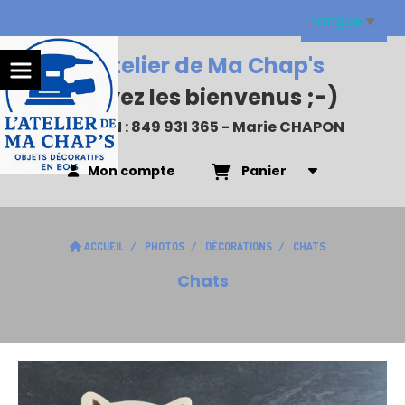
Panneau de gestion des cookies
Langue
▼
L'Atelier de Ma Chap's
:
Soyez les bienvenus
;-)
N°SIREN : 849 931 365 - Marie CHAPON
Mon compte
Panier
ACCUEIL
PHOTOS
DÉCORATIONS
CHATS
Chats